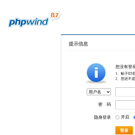
提示信息
您没有登
1、帖子ID
2、您还不
密 码
开启
隐身登录
登录