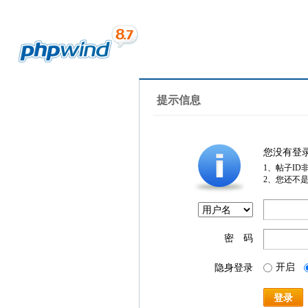
提示信息
您没有登
1、帖子ID
2、您还不
密 码
开启
隐身登录
登录