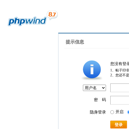
提示信息
您没有登
1、帖子ID
2、您还不
密 码
开启
隐身登录
登录