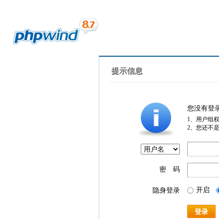
提示信息
您没有登
1、用户组
2、您还不
密 码
开启
隐身登录
登录