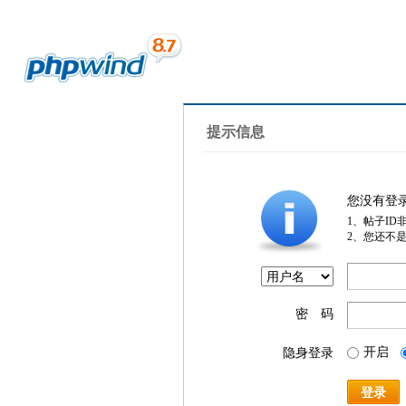
提示信息
您没有登
1、帖子ID
2、您还不
密 码
开启
隐身登录
登录