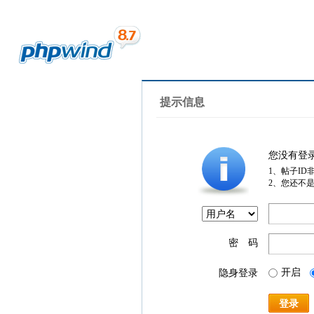
提示信息
您没有登
1、帖子ID
2、您还不
密 码
开启
隐身登录
登录