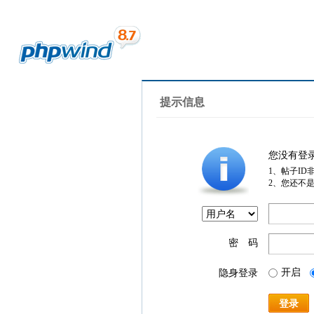
提示信息
您没有登
1、帖子ID
2、您还不
密 码
开启
隐身登录
登录