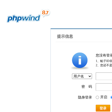
提示信息
您没有登
1、帖子ID
2、您还不
密 码
开启
隐身登录
登录