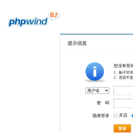
提示信息
您没有登
1、帖子ID
2、您还不
密 码
开启
隐身登录
登录