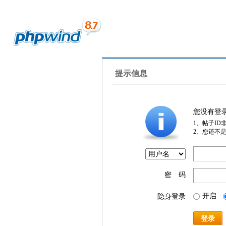
提示信息
您没有登
1、帖子ID
2、您还不
密 码
开启
隐身登录
登录