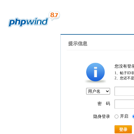
提示信息
您没有登
1、帖子ID
2、您还不
密 码
开启
隐身登录
登录