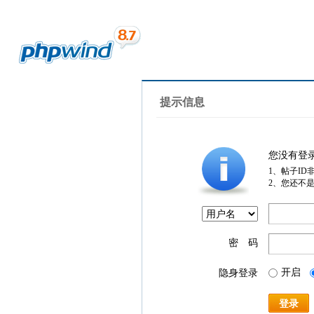
提示信息
您没有登
1、帖子ID
2、您还不
密 码
开启
隐身登录
登录