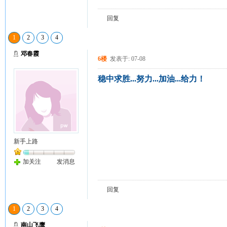
回复
1
2
3
4
邓春霞
6楼
发表于: 07-08
稳中求胜...努力...加油...给力！
新手上路
加关注
发消息
回复
1
2
3
4
南山飞鹰