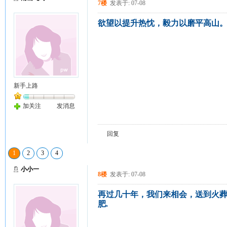
7楼
发表于: 07-08
欲望以提升热忱，毅力以磨平高山
新手上路
加关注
发消息
回复
1
2
3
4
小小一
8楼
发表于: 07-08
再过几十年，我们来相会，送到火
肥.