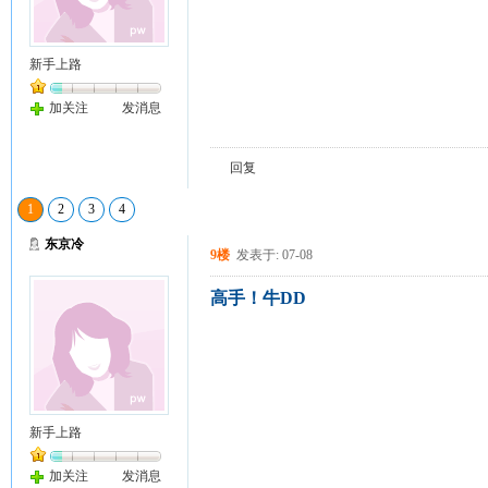
新手上路
加关注
发消息
回复
1
2
3
4
东京冷
9楼
发表于: 07-08
高手！牛DD
新手上路
加关注
发消息