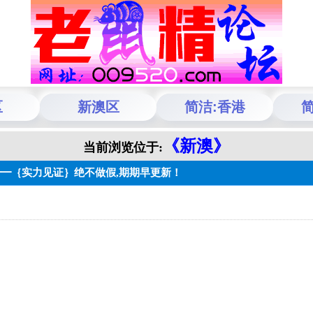
区
新澳区
简洁:香港
简
《新澳》
当前浏览位于:
━━｛实力见证｝绝不做假,期期早更新！