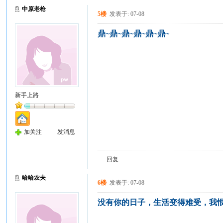
中原老枪
5楼
发表于: 07-08
鼎~鼎~鼎~鼎~鼎~鼎~
新手上路
加关注
发消息
回复
哈哈农夫
6楼
发表于: 07-08
没有你的日子，生活变得难受，我