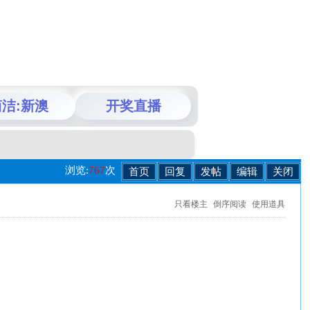
洁:新澳
开奖直播
浏览:
767
次
首页
回复
发帖
编辑
关闭
只看楼主
倒序阅读
使用道具