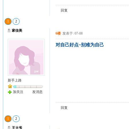
回复
1
2
家佳美
6楼
发表于: 07-08
对自己好点~别难为自己
新手上路
加关注
发消息
回复
1
2
王大爷