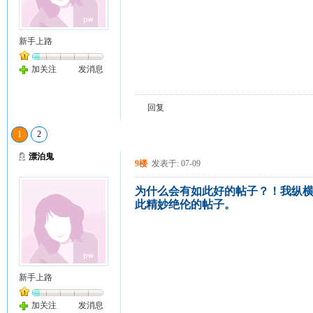
新手上路
加关注
发消息
回复
1
2
漂泊鬼
9楼
发表于: 07-09
为什么会有如此好的帖子？！我纵横
此精妙绝伦的帖子。
新手上路
加关注
发消息