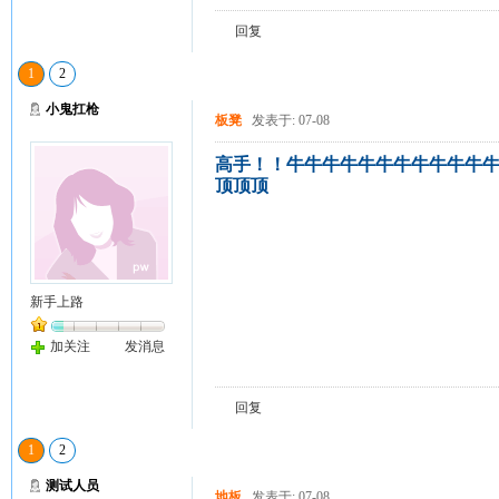
回复
1
2
小鬼扛枪
板凳
发表于: 07-08
高手！！牛牛牛牛牛牛牛牛牛牛牛
顶顶顶
新手上路
加关注
发消息
回复
1
2
测试人员
地板
发表于: 07-08