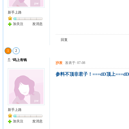
新手上路
加关注
发消息
回复
1
2
‘码上有钱
沙发
发表于: 07-08
参料不顶非君子！===dD顶上===d
新手上路
加关注
发消息