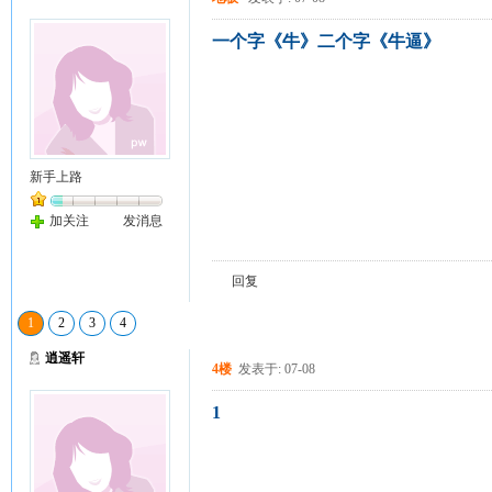
一个字《牛》二个字《牛逼》
新手上路
加关注
发消息
回复
1
2
3
4
逍遥轩
4楼
发表于: 07-08
1