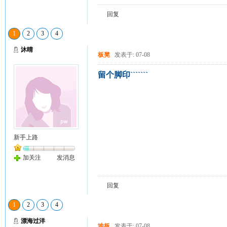
回复
1
2
3
4
沐晴
板凳
发表于: 07-08
留个脚印```````
新手上路
加关注
发消息
回复
1
2
3
4
漂海过洋
地板
发表于: 07-08