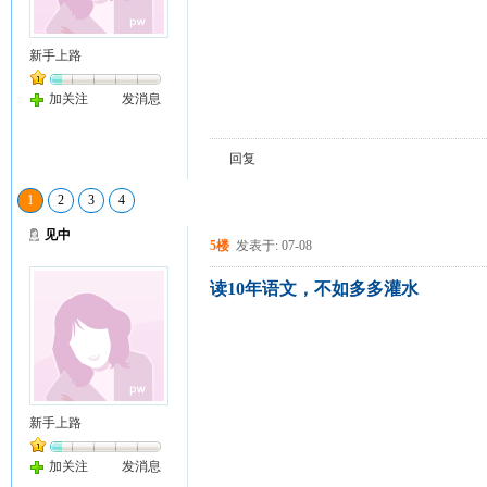
新手上路
加关注
发消息
回复
1
2
3
4
见中
5楼
发表于: 07-08
读10年语文，不如多多灌水
新手上路
加关注
发消息