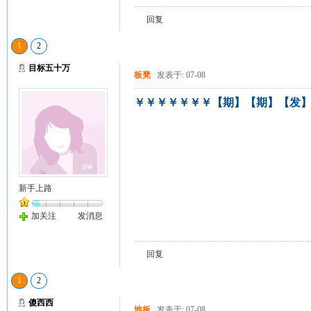
回复
1
2
目标五十万
板凳
发表于: 07-08
￥￥￥￥￥￥￥【期】【期】【发
新手上路
加关注
发消息
回复
1
2
傻西西
地板
发表于: 07-08