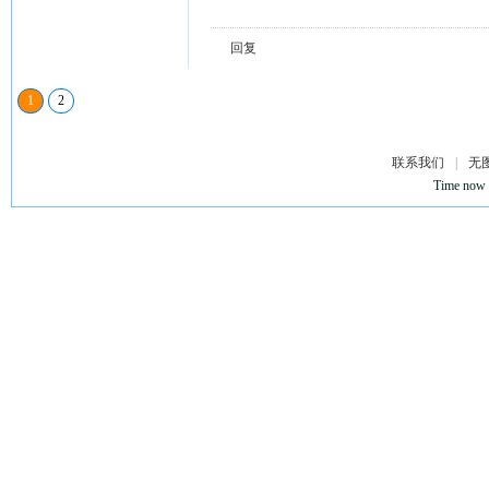
回复
1
2
联系我们
|
无
Time now 