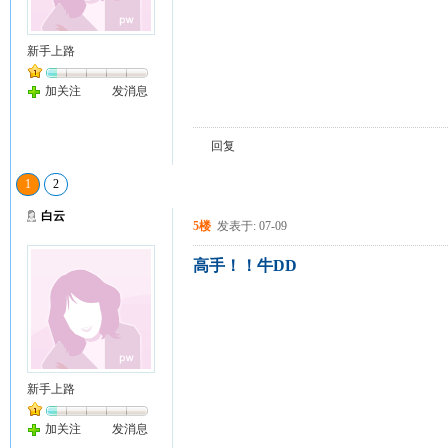
新手上路
加关注
发消息
回复
1
2
白云
5楼
发表于: 07-09
高手！！牛DD
新手上路
加关注
发消息