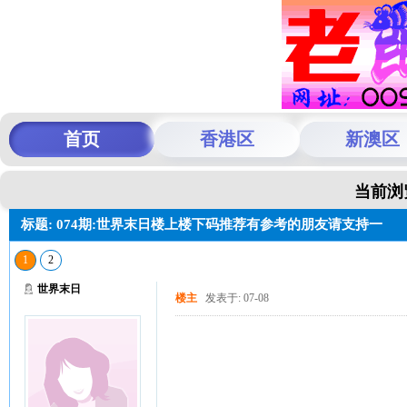
首页
香港区
新澳区
当前浏
标题: 074期:世界末日楼上楼下码推荐有参考的朋友请支持一
1
2
世界末日
楼主
发表于: 07-08