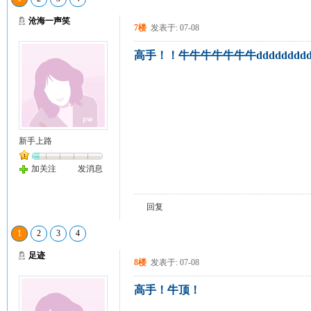
沧海一声笑
7楼
发表于: 07-08
高手！！牛牛牛牛牛牛牛dddddddddd
新手上路
加关注
发消息
回复
1
2
3
4
足迹
8楼
发表于: 07-08
高手！牛顶！