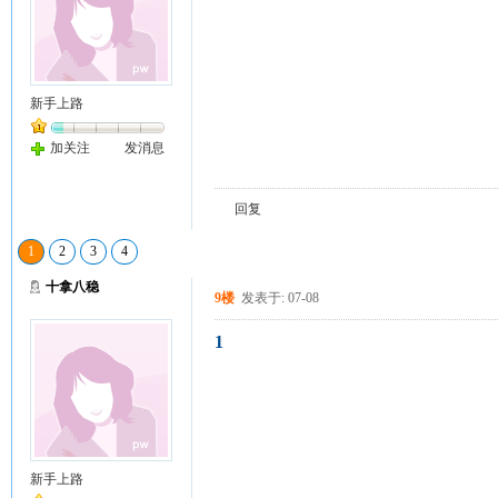
新手上路
加关注
发消息
回复
1
2
3
4
十拿八稳
9楼
发表于: 07-08
1
新手上路