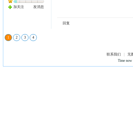
加关注
发消息
回复
1
2
3
4
联系我们
|
无
Time now 