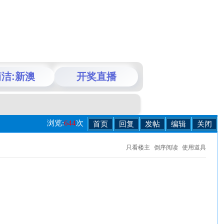
洁:新澳
开奖直播
浏览:
644
次
首页
回复
发帖
编辑
关闭
只看楼主
倒序阅读
使用道具