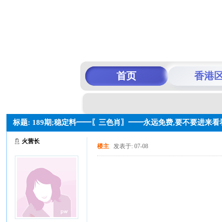
首页
香港
标题: 189期;稳定料━━〖三色肖〗━━永远免费,要不要进来看
火营长
楼主
发表于: 07-08