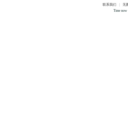
联系我们
|
无
Time now 