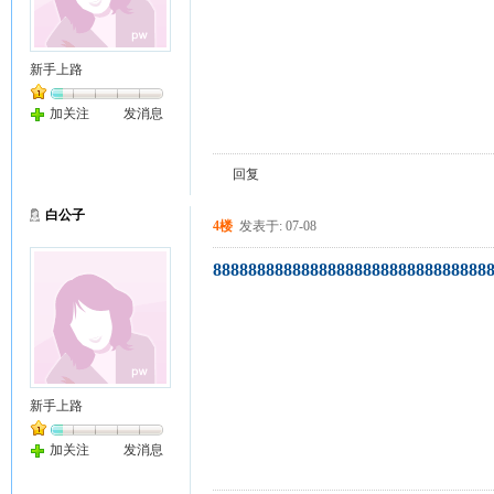
新手上路
加关注
发消息
回复
白公子
4楼
发表于: 07-08
8888888888888888888888888888888
新手上路
加关注
发消息