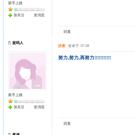
新手上路
加关注
发消息
回复
捉码人
沙发
发表于: 07-08
努力,努力,再努力!!!!!!!!!!!
新手上路
加关注
发消息
回复
孤迹