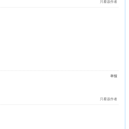
只看该作者
举报
只看该作者