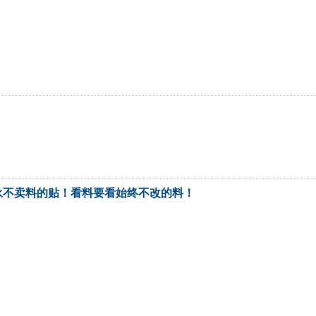
永不卖料的贴！看料要看始终不改的料！