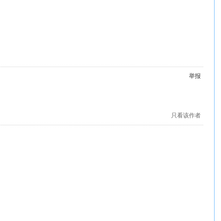
举报
只看该作者