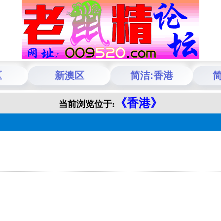
区
新澳区
简洁:香港
简
《香港》
当前浏览位于: