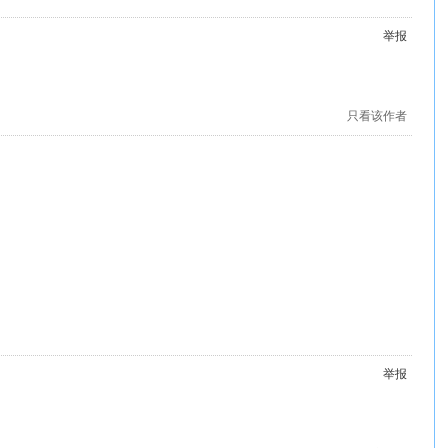
举报
只看该作者
举报