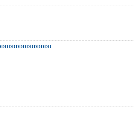
DDDDDDDDDDDDD