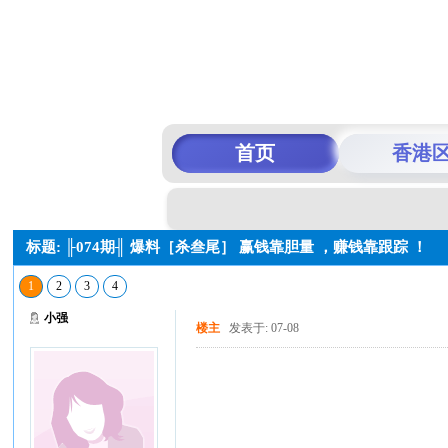
首页
香港
标题: ╟074期╢ 爆料［杀叁尾］ 赢钱靠胆量 ，赚钱靠跟踪 ！
1
2
3
4
小强
楼主
发表于: 07-08