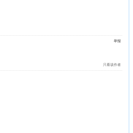
举报
只看该作者