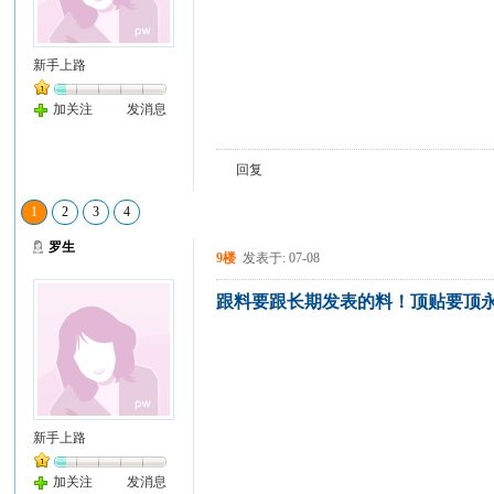
新手上路
加关注
发消息
回复
1
2
3
4
罗生
9楼
发表于: 07-08
跟料要跟长期发表的料！顶贴要顶
新手上路
加关注
发消息