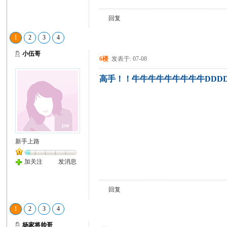
回复
1
2
3
4
小伍哥
6楼
发表于: 07-08
高手！！牛牛牛牛牛牛牛牛牛DDDDD
新手上路
加关注
发消息
回复
1
2
3
4
杨家将帅哥