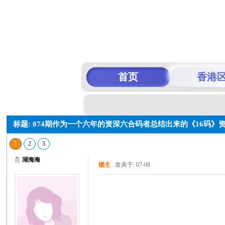
首页
香港
标题: 074期作为一个六年的资深六合码者总结出来的《16码
1
2
3
湖海海
楼主
发表于: 07-08