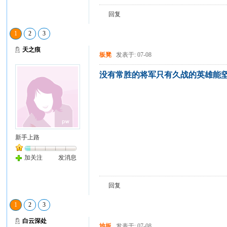
回复
1
2
3
天之痕
板凳
发表于: 07-08
没有常胜的将军只有久战的英雄能
新手上路
加关注
发消息
回复
1
2
3
白云深处
地板
发表于: 07-08