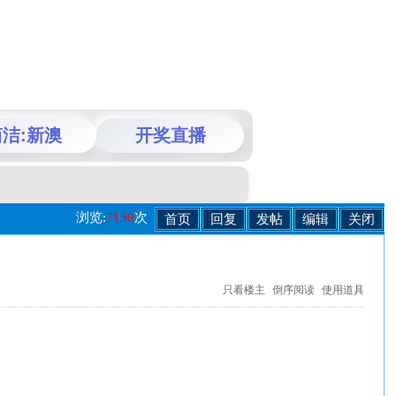
洁:新澳
开奖直播
浏览:
7130
次
首页
回复
发帖
编辑
关闭
只看楼主
倒序阅读
使用道具