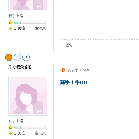
新手上路
加关注
发消息
回复
1
2
3
小云朵爸爸
5楼
发表于: 07-08
高手！牛DD
新手上路
加关注
发消息