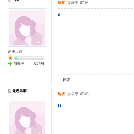
板凳
发表于: 07-08
d
新手上路
加关注
发消息
回复
龙卷风啊
地板
发表于: 07-08
D