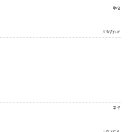
举报
只看该作者
举报
只看该作者