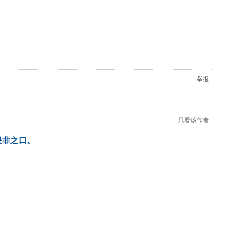
举报
只看该作者
是非之口。