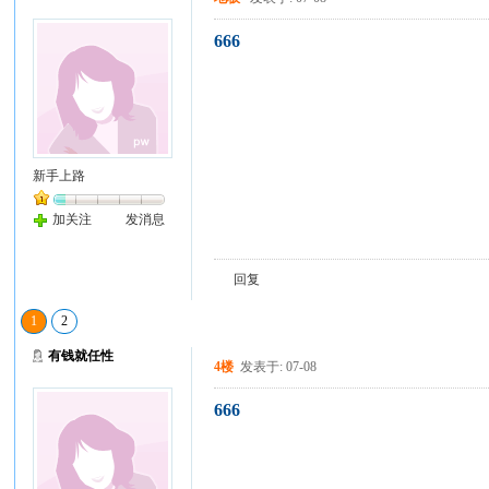
666
新手上路
加关注
发消息
回复
1
2
有钱就任性
4楼
发表于: 07-08
666