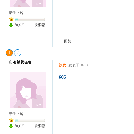
新手上路
加关注
发消息
回复
1
2
有钱就任性
沙发
发表于: 07-08
666
新手上路
加关注
发消息