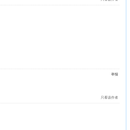
举报
只看该作者