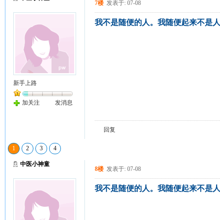
7楼
发表于: 07-08
我不是随便的人。我随便起来不是
新手上路
加关注
发消息
回复
1
2
3
4
中医小神童
8楼
发表于: 07-08
我不是随便的人。我随便起来不是