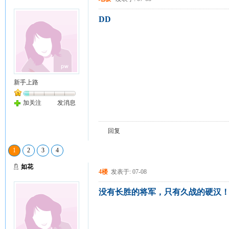
DD
新手上路
加关注
发消息
回复
1
2
3
4
如花
4楼
发表于: 07-08
没有长胜的将军，只有久战的硬汉