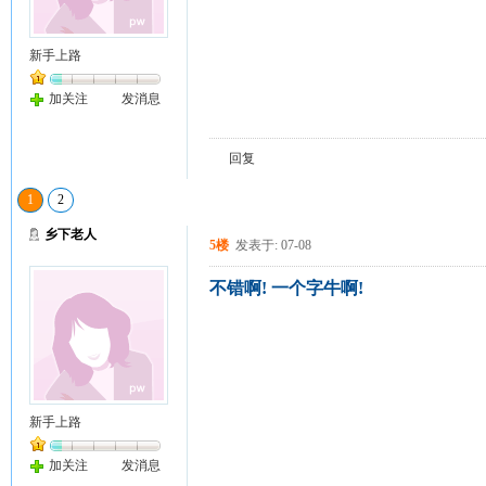
新手上路
加关注
发消息
回复
1
2
乡下老人
5楼
发表于: 07-08
不错啊! 一个字牛啊!
新手上路
加关注
发消息