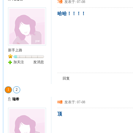
7楼
发表于: 07-08
哈哈！！！！
新手上路
加关注
发消息
回复
1
2
瑞希
8楼
发表于: 07-08
顶