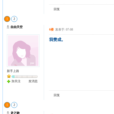
回复
1
2
自由天空
6楼
发表于: 07-08
我赞成。
新手上路
加关注
发消息
回复
1
2
龙之吻