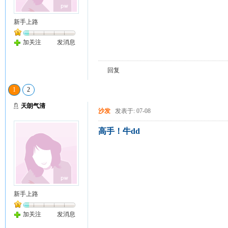
新手上路
加关注
发消息
回复
1
2
天朗气清
沙发
发表于: 07-08
高手！牛dd
新手上路
加关注
发消息