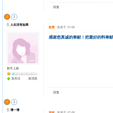
回复
1
2
人生没有如果
板凳
发表于: 07-08
感谢您真诚的奉献！把最好的料奉
新手上路
加关注
发消息
回复
1
2
博一博
地板
发表于: 07-08