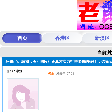
首页
香港区
新澳区
当前浏
标题: ↘189期↘★〖四段〗★真才实力打拼出来的好料 ，选择
张长李短
楼主
发表于: 07-08