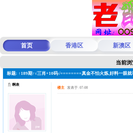
首页
香港区
新澳区
当前浏
标题: ↑189期↑√三肖+10码√========真金不怕火炼,好料一眼
啊表
楼主
发表于: 07-08