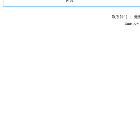
回复
联系我们
|
无
Time now 