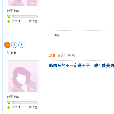
新手上路
加关注
发消息
回复
1
2
3
妞妞
沙发
发表于: 07-08
骑白马的不一定是王子，他可能是
新手上路
加关注
发消息