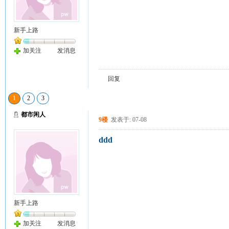
新手上路
加关注
发消息
回复
1
2
3
都市闲人
9楼
发表于: 07-08
ddd
新手上路
加关注
发消息