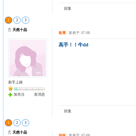
回复
1
2
3
天然十品
板凳
发表于: 07-08
高手！！牛dd
新手上路
加关注
发消息
回复
1
2
3
天然十品
地板
发表于: 07-08