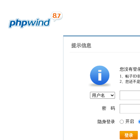
提示信息
您没有登
1、帖子ID
2、您还不
密 码
开启
隐身登录
登录