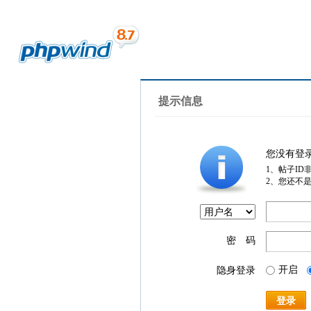
提示信息
您没有登
1、帖子ID
2、您还不
密 码
开启
隐身登录
登录