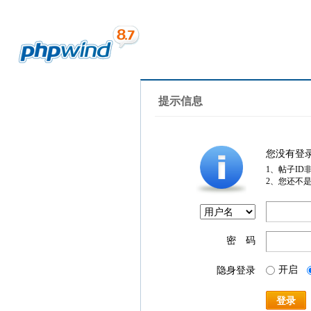
提示信息
您没有登
1、帖子ID
2、您还不
密 码
开启
隐身登录
登录