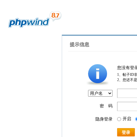
提示信息
您没有登
1、帖子ID
2、您还不
密 码
开启
隐身登录
登录