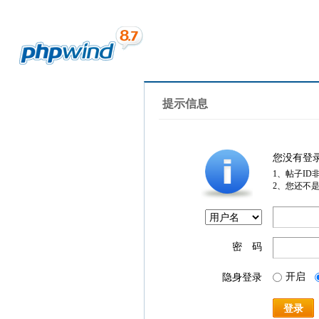
提示信息
您没有登
1、帖子ID
2、您还不
密 码
开启
隐身登录
登录