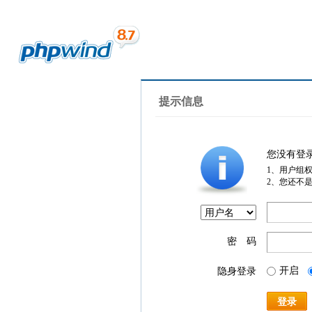
提示信息
您没有登
1、用户组
2、您还不
密 码
开启
隐身登录
登录