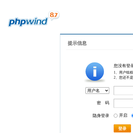
提示信息
您没有登
1、用户组
2、您还不
密 码
开启
隐身登录
登录