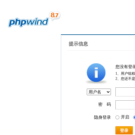
提示信息
您没有登
1、用户组
2、您还不
密 码
开启
隐身登录
登录