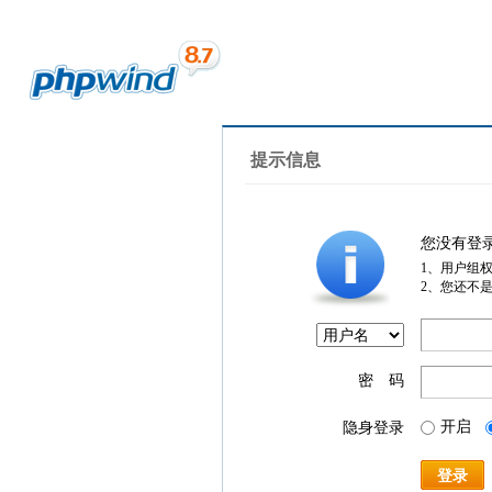
提示信息
您没有登
1、用户组
2、您还不
密 码
开启
隐身登录
登录