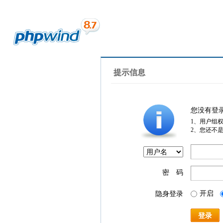
提示信息
您没有登
1、用户组
2、您还不
密 码
开启
隐身登录
登录