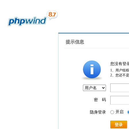
提示信息
您没有登
1、用户组
2、您还不
密 码
开启
隐身登录
登录