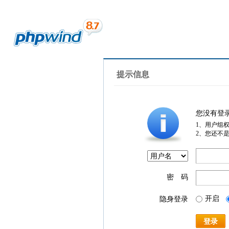
提示信息
您没有登
1、用户组
2、您还不
密 码
开启
隐身登录
登录