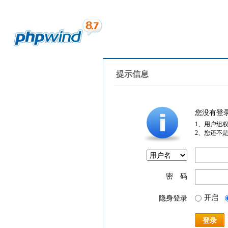
提示信息
您没有登
1、用户组
2、您还不
密 码
开启
隐身登录
登录