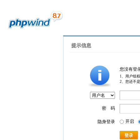
提示信息
您没有登
1、用户组
2、您还不
密 码
开启
隐身登录
登录