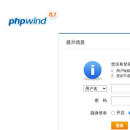
提示信息
您没有登
1、用户组
2、您还不
密 码
开启
隐身登录
登录