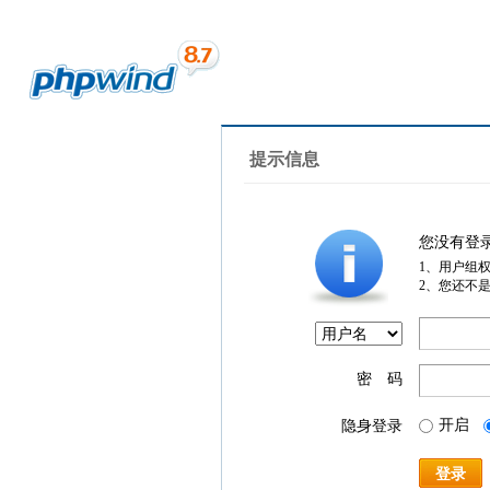
提示信息
您没有登
1、用户组
2、您还不
密 码
开启
隐身登录
登录