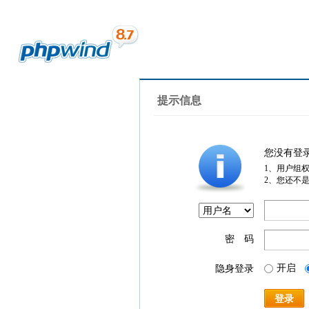
提示信息
您没有登
1、用户组
2、您还不
密 码
开启
隐身登录
登录