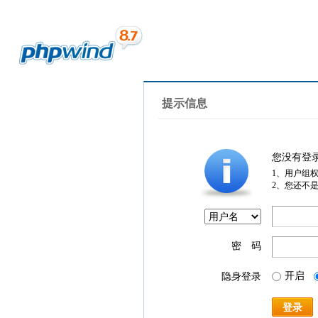
提示信息
您没有登
1、用户组
2、您还不
密 码
开启
隐身登录
登录