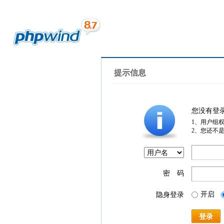
提示信息
您没有登
1、用户组
2、您还不
密 码
开启
隐身登录
登录